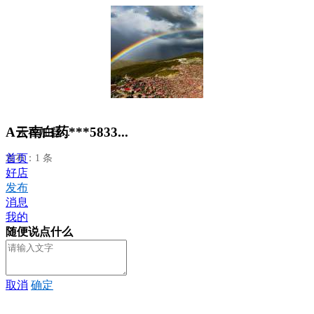
A云南白药***5833...
正在加载...
首页
发布：1 条
好店
发布
消息
我的
随便说点什么
取消
确定