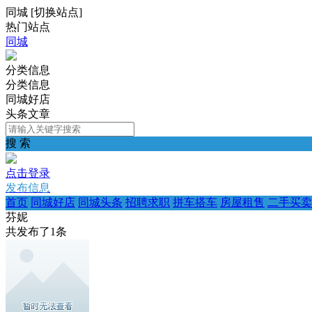
同城
[
切换站点
]
热门站点
同城
分类信息
分类信息
同城好店
头条文章
搜 索
点击登录
发布信息
首页
同城好店
同城头条
招聘求职
拼车搭车
房屋租售
二手买卖
芬妮
共发布了
1
条