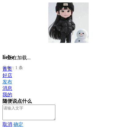
liebe
正在加载...
发布：1 条
首页
好店
发布
消息
我的
随便说点什么
取消
确定