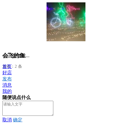
会飞的鱼
正在加载...
首页
发布：2 条
好店
发布
消息
我的
随便说点什么
取消
确定