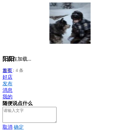
阳阳
正在加载...
首页
发布：4 条
好店
发布
消息
我的
随便说点什么
取消
确定