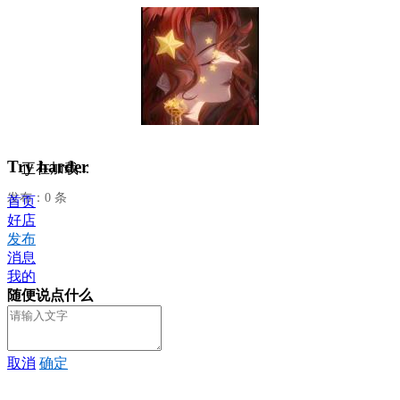
Try harder
正在加载...
发布：0 条
首页
好店
发布
消息
我的
随便说点什么
取消
确定