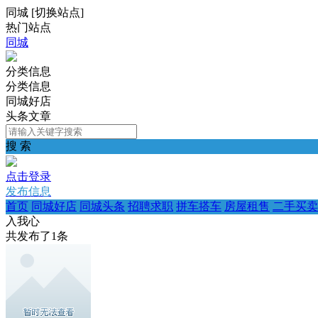
同城
[
切换站点
]
热门站点
同城
分类信息
分类信息
同城好店
头条文章
搜 索
点击登录
发布信息
首页
同城好店
同城头条
招聘求职
拼车搭车
房屋租售
二手买卖
入我心
共发布了
1
条