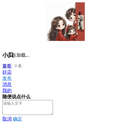
小贝
正在加载...
首页
发布：0 条
好店
发布
消息
我的
随便说点什么
取消
确定