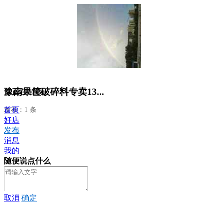
豫南果筐破碎料专卖13...
正在加载...
首页
发布：1 条
好店
发布
消息
我的
随便说点什么
取消
确定