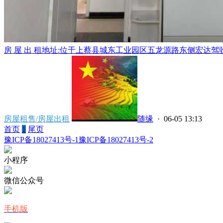
房 屋 出 租地址:位于上蔡县城东工业园区五龙源路东侧宏达驾驶
房屋租售/房屋出租
随缘
· 06-05 13:13
首页
1
尾页
豫ICP备18027413号-1
豫ICP备18027413号-2
小程序
微信公众号
手机版