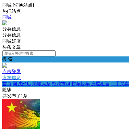
同城
[
切换站点
]
热门站点
同城
分类信息
分类信息
同城好店
头条文章
搜 索
点击登录
发布信息
首页
同城好店
同城头条
招聘求职
拼车搭车
房屋租售
二手买卖
随缘
共发布了
1
条