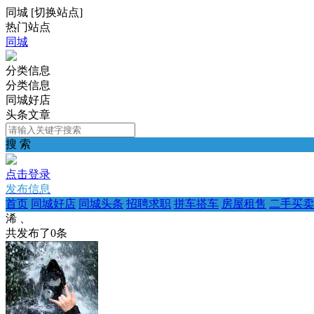
同城
[
切换站点
]
热门站点
同城
分类信息
分类信息
同城好店
头条文章
搜 索
点击登录
发布信息
首页
同城好店
同城头条
招聘求职
拼车搭车
房屋租售
二手买卖
浠 、
共发布了
0
条