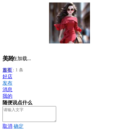
美玲
正在加载...
首页
发布：1 条
好店
发布
消息
我的
随便说点什么
取消
确定