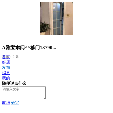
A雅宝木门^^移门18790...
正在加载...
首页
发布：2 条
好店
发布
消息
我的
随便说点什么
取消
确定