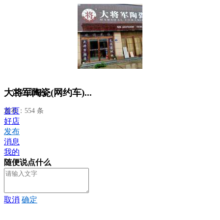
大将军陶瓷(网约车)...
正在加载...
首页
发布：554 条
好店
发布
消息
我的
随便说点什么
取消
确定