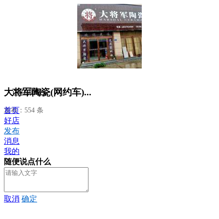
大将军陶瓷(网约车)...
正在加载...
首页
发布：554 条
好店
发布
消息
我的
随便说点什么
取消
确定