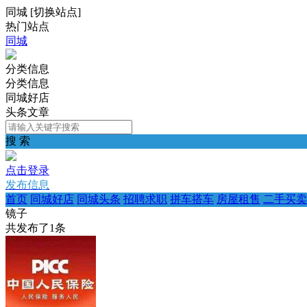
同城
[
切换站点
]
热门站点
同城
分类信息
分类信息
同城好店
头条文章
搜 索
点击登录
发布信息
首页
同城好店
同城头条
招聘求职
拼车搭车
房屋租售
二手买卖
镜子
共发布了
1
条