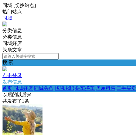
同城
[
切换站点
]
热门站点
同城
分类信息
分类信息
同城好店
头条文章
搜 索
点击登录
发布信息
首页
同城好店
同城头条
招聘求职
拼车搭车
房屋租售
二手买卖
以后的以后@
共发布了
1
条