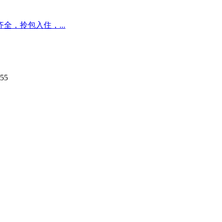
，拎包入住，...
55