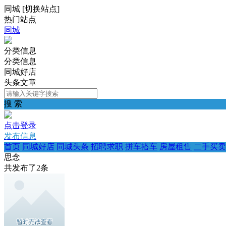
同城
[
切换站点
]
热门站点
同城
分类信息
分类信息
同城好店
头条文章
搜 索
点击登录
发布信息
首页
同城好店
同城头条
招聘求职
拼车搭车
房屋租售
二手买卖
思念
共发布了
2
条