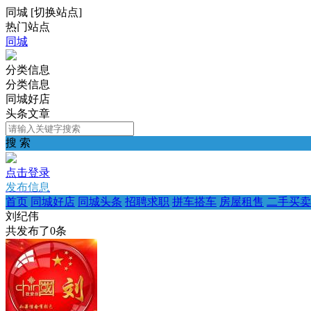
同城
[
切换站点
]
热门站点
同城
分类信息
分类信息
同城好店
头条文章
搜 索
点击登录
发布信息
首页
同城好店
同城头条
招聘求职
拼车搭车
房屋租售
二手买卖
刘纪伟
共发布了
0
条