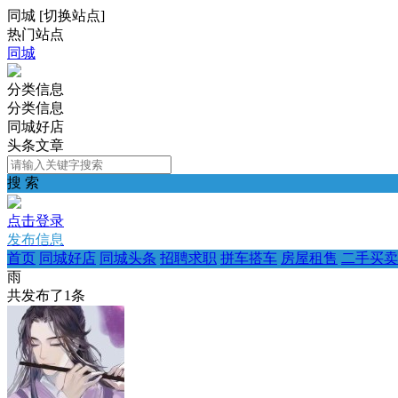
同城
[
切换站点
]
热门站点
同城
分类信息
分类信息
同城好店
头条文章
搜 索
点击登录
发布信息
首页
同城好店
同城头条
招聘求职
拼车搭车
房屋租售
二手买卖
雨
共发布了
1
条